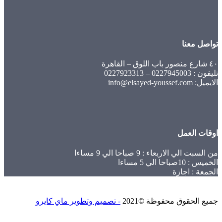
ل معنا
0 – 0227923313
info@elsayed-y
ت العمل
 الي الاربعاء : 9 صباحا الي 9 مساءا
احا الي 5 مساءا
ة : اجازة
الحقوق محفوظة ©2021
- تصميم وتطوير ماي كايرو