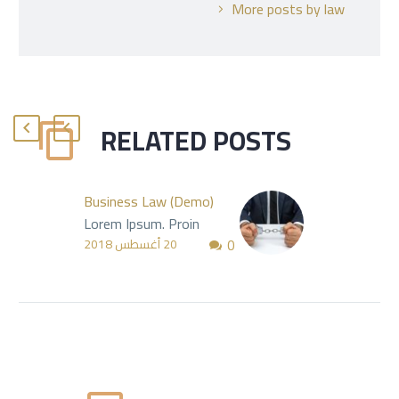
More posts by law
RELATED POSTS
Business Law (Demo)
Lorem Ipsum. Proin
0
gravida nibh vel velit
20 أغسطس 2018
auctor aliquet. Aenean
sollicitudin, lorem quis
bibendum auctor, nisi elit
consequat ipsum, nec
sagittis sem nibh id elit.
Duis sed odio