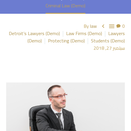
Criminal Law (Demo)
By
law
0


Detroit’s Lawyers (Demo)
Law Firms (Demo)
Lawyers
(Demo)
Protecting (Demo)
Students (Demo)
سبتمبر 27, 2018