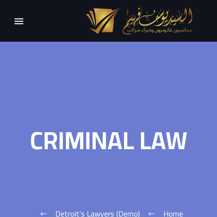
CRIMINAL LAW
Detroit’s Lawyers (Demo)
Home