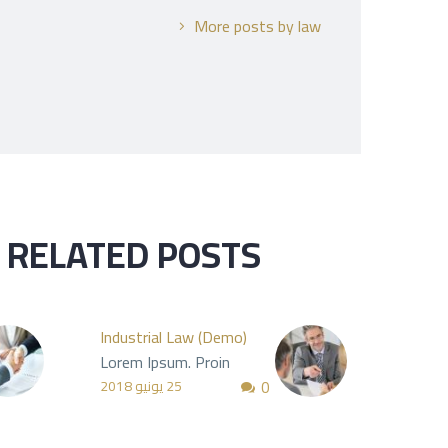
More posts by law
RELATED POSTS
Industrial Law (Demo)
Insura
Lorem Ipsum. Proin
Lorem 
0
gravida nibh vel velit
gravida
25 يونيو 2018
auctor aliquet. Aenean
auctor
sollicitudin, lorem quis
sollici