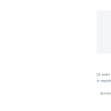
Ut enim 
in repre
accusa