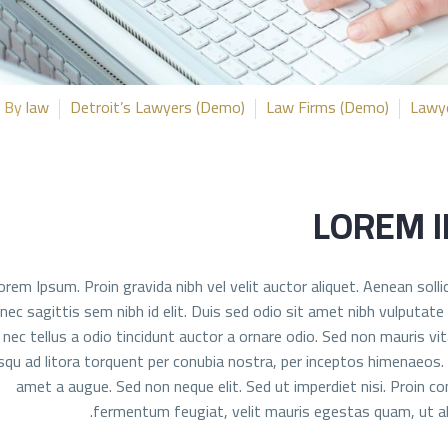
By
law
Detroit’s Lawyers (Demo)
Law Firms (Demo)
Lawy
LOREM I
orem Ipsum. Proin gravida nibh vel velit auctor aliquet. Aenean solli
nec sagittis sem nibh id elit. Duis sed odio sit amet nibh vulputat
ec tellus a odio tincidunt auctor a ornare odio. Sed non mauris vita
squ ad litora torquent per conubia nostra, per inceptos himenaeos. 
amet a augue. Sed non neque elit. Sed ut imperdiet nisi. Proin
fermentum feugiat, velit mauris egestas quam, ut ali