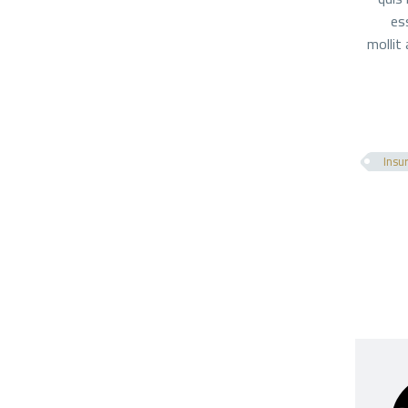
es
mollit
Insu