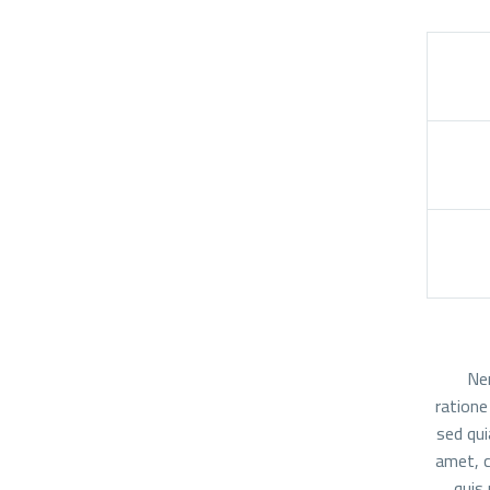
Nem
ratione
sed qu
amet, c
quis 