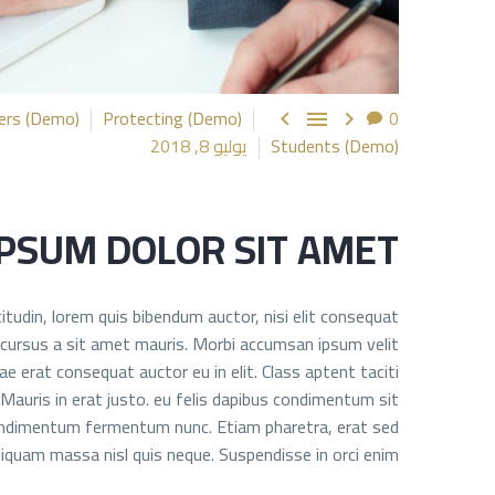
ers (Demo)
Protecting (Demo)
0



Students (Demo)
يوليو 8, 2018
PSUM DOLOR SIT AMET
citudin, lorem quis bibendum auctor, nisi elit consequat
e cursus a sit amet mauris. Morbi accumsan ipsum velit.
e erat consequat auctor eu in elit. Class aptent taciti
Mauris in erat justo. eu felis dapibus condimentum sit
 condimentum fermentum nunc. Etiam pharetra, erat sed
quam massa nisl quis neque. Suspendisse in orci enim.