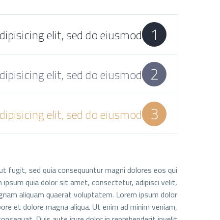
1
ipisicing elit, sed do eiusmod
2
ipisicing elit, sed do eiusmod
3
ipisicing elit, sed do eiusmod
t fugit, sed quia consequuntur magni dolores eos qui
psum quia dolor sit amet, consectetur, adipisci velit,
agnam aliquam quaerat voluptatem. Lorem ipsum dolor
abore et dolore magna aliqua. Ut enim ad minim veniam,
onsequat. Duis aute irure dolor in reprehenderit invelit