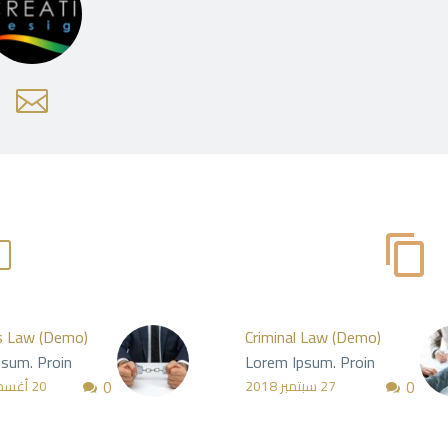
s Law (Demo)
Criminal Law (Demo)
sum. Proin
Lorem Ipsum. Proin
0
0
ibh vel velit
gravida nibh vel velit
27 سبتمبر 2018
20 أغسطس 2018
liquet. Aenean
auctor aliquet. Aenean
din, lorem quis
sollicitudin, lorem quis