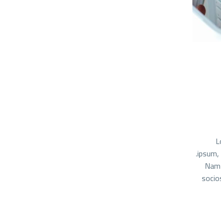
L
ipsum, 
Nam n
socio