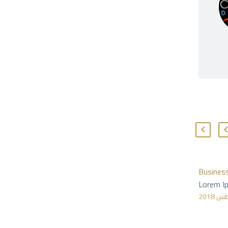
Busines
Lorem Ip
gravida n
auctor a
sollicitu